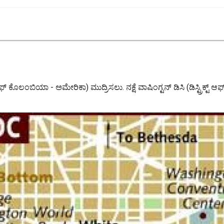
ರಿಕ್ಟ್ ಆಫ್ ಕೊಲಂಬಿಯಾ - ಅಮೇರಿಕಾ) ಮುದ್ರಿಸಲು. ನಕ್ಷೆ ವಾಷಿಂಗ್ಟನ್ ಡಿಸಿ (ಡಿಸ್ಟ್ರ