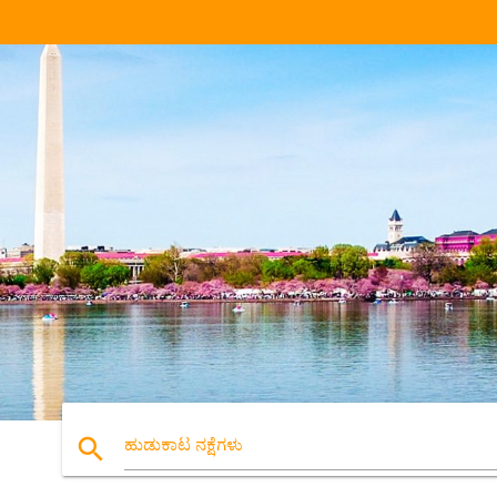
search
ಹುಡುಕಾಟ ನಕ್ಷೆಗಳು